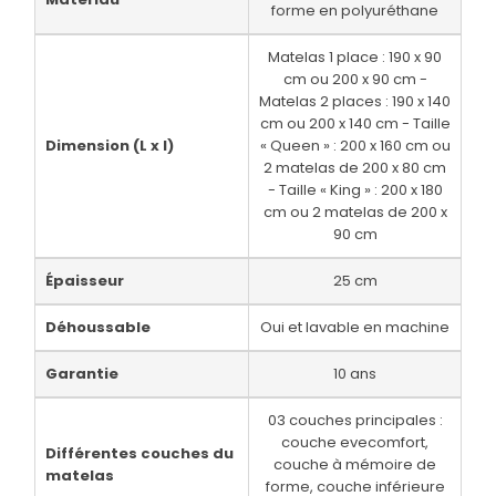
forme en polyuréthane
Matelas 1 place : 190 x 90
cm ou 200 x 90 cm -
Matelas 2 places : 190 x 140
cm ou 200 x 140 cm - Taille
Dimension (L x l)
« Queen » : 200 x 160 cm ou
2 matelas de 200 x 80 cm
- Taille « King » : 200 x 180
cm ou 2 matelas de 200 x
90 cm
Épaisseur
25 cm
Déhoussable
Oui et lavable en machine
Garantie
10 ans
03 couches principales :
couche evecomfort,
Différentes couches du
couche à mémoire de
matelas
forme, couche inférieure