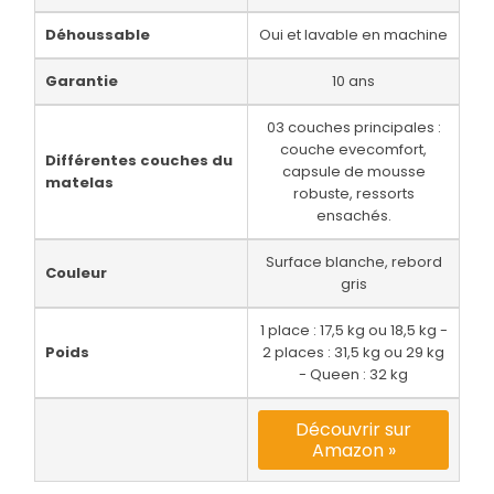
Déhoussable
Oui et lavable en machine
Garantie
10 ans
03 couches principales :
couche evecomfort,
Différentes couches du
capsule de mousse
matelas
robuste, ressorts
ensachés.
Surface blanche, rebord
Couleur
gris
1 place : 17,5 kg ou 18,5 kg -
Poids
2 places : 31,5 kg ou 29 kg
- Queen : 32 kg
Découvrir sur
Amazon »