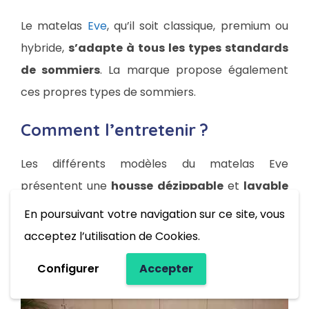
Le matelas
Eve
, qu’il soit classique, premium ou
hybride,
s’adapte à tous les types standards
de sommiers
. La marque propose également
ces propres types de sommiers.
Comment l’entretenir ?
Les différents modèles du matelas Eve
présentent une
housse dézippable
et
lavable
à 40° C en machine
. Cependant,
évitez de le
En poursuivant votre navigation sur ce site, vous
mettre au sèche-linge
. Pensez également à
acceptez l’utilisation de Cookies.
nettoyer régulièrement à l’aspirateur
.
Configurer
Accepter