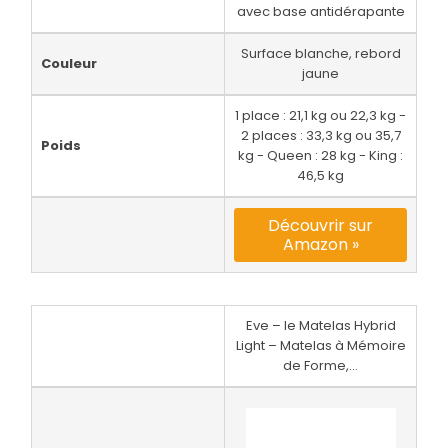
avec base antidérapante
Surface blanche, rebord
Couleur
jaune
1 place : 21,1 kg ou 22,3 kg -
2 places : 33,3 kg ou 35,7
Poids
kg - Queen : 28 kg - King :
46,5 kg
Découvrir sur
Amazon »
Eve – le Matelas Hybrid
Light – Matelas à Mémoire
de Forme,...