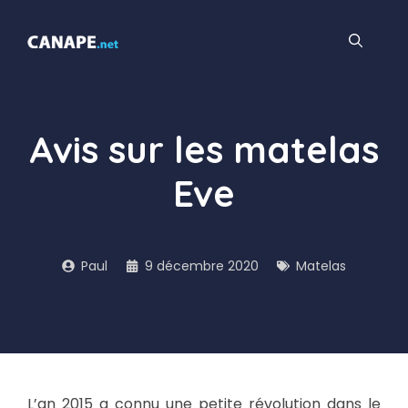
Aller
au
contenu
Avis sur les matelas
Eve
Paul
9 décembre 2020
Matelas
L’an 2015 a connu une petite révolution dans le