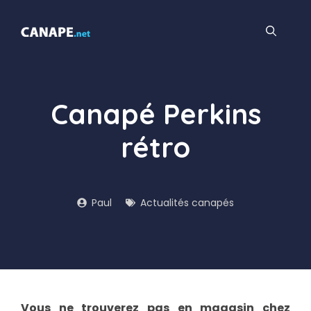
Aller
au
contenu
Canapé Perkins
rétro
Paul
Actualités canapés
Vous ne trouverez pas en magasin chez