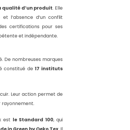
a qualité d’un produit
. Elle
 et l’absence d’un conflit
es certifications pour ses
mpétente et indépendante.
rché. De nombreuses marques
ité constitué de
17 instituts
 cuir. Leur action permet de
ur rayonnement.
ux est
le Standard 100
, qui
de in Green by Oeko Tex
. Il