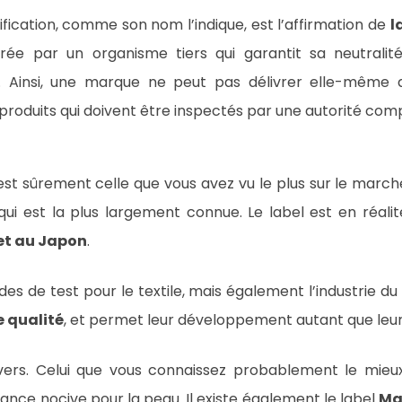
ification, comme son nom l’indique, est l’affirmation de
l
vrée par un organisme tiers qui garantit sa neutralité
t. Ainsi, une marque ne peut pas délivrer elle-même d
produits qui doivent être inspectés par une autorité co
est sûrement celle que vous avez vu le plus sur le ma
e qui est la plus largement connue. Le label est en réal
et au Japon
.
s de test pour le textile, mais également l’industrie du
e qualité
, et permet leur développement autant que le
divers. Celui que vous connaissez probablement le mie
ance nocive pour la peau. Il existe également le label
Ma