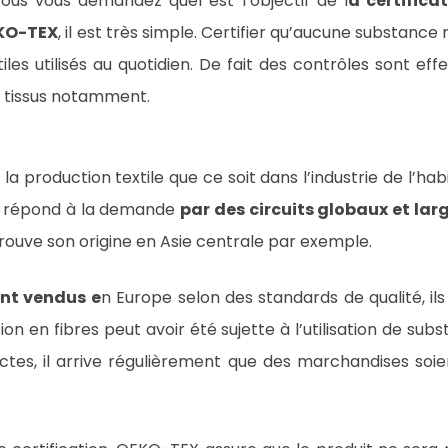
vous vous demandez quel est l’objectif de l
a certifica
KO-TEX
, il est très simple. Certifier qu’aucune substance
tiles utilisés au quotidien. De fait des contrôles sont ef
 tissus notamment.
a production textile que ce soit dans l’industrie de l’h
l répond à la demande
par des circuits globaux et lar
trouve son origine en Asie centrale par exemple.
ont vendus e
n Europe selon des standards de qualité, il
tion en fibres peut avoir été sujette à l’utilisation de subs
ctes, il arrive régulièrement que des marchandises soi