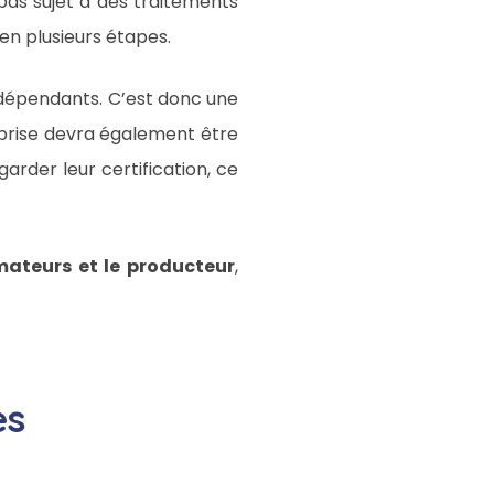
pas sujet à des traitements
en plusieurs étapes.
indépendants. C’est donc une
reprise devra également être
rder leur certification, ce
mateurs et le producteur
,
es