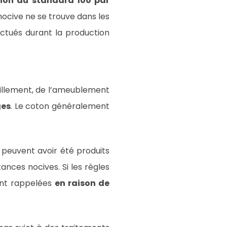
tion au standard 100 par
 nocive ne se trouve dans les
fectués durant la production
abillement, de l’ameublement
ges
. Le coton généralement
s peuvent avoir été produits
tances nocives. Si les règles
ent rappelées
en raison de