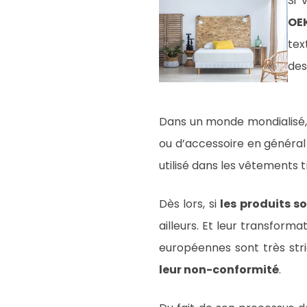
Si 
OE
tex
des
Dans un monde mondialisé, l
ou d’accessoire en généra
utilisé dans les vêtements 
Dès lors, si
les produits s
ailleurs. Et leur transforma
européennes sont très stri
leur non-conformité
.