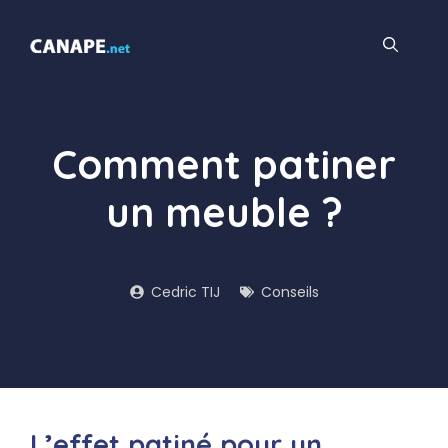
Aller
au
contenu
Comment patiner
un meuble ?
Cedric TIJ
Conseils
L’effet patiné pour un