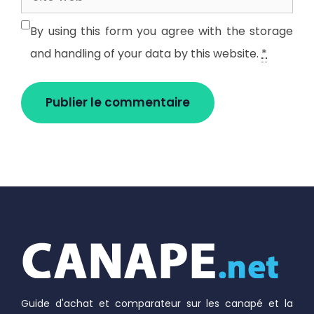
web
By using this form you agree with the storage
and handling of your data by this website.
*
Guide d'achat et comparateur sur les canapé et la