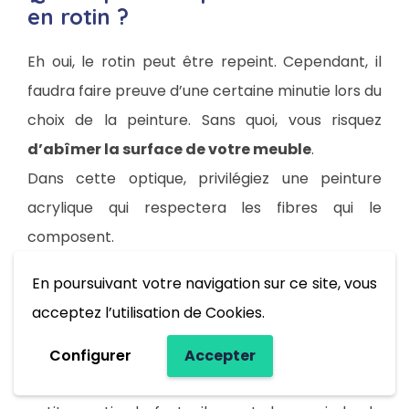
en rotin ?
Eh oui, le rotin peut être repeint. Cependant, il
faudra faire preuve d’une certaine minutie lors du
choix de la peinture. Sans quoi, vous risquez
d’abîmer la surface de votre meuble
.
Dans cette optique, privilégiez une peinture
acrylique qui respectera les fibres qui le
composent.
Tout d’abord, préparez votre fauteuil en le
En poursuivant votre navigation sur ce site, vous
nettoyant minutieusement puis appliquez une
acceptez l’utilisation de Cookies.
couche de cette peinture à l’aide d’un pinceau
fin.
Configurer
Accepter
N’hésitez pas à faire plusieurs essais sur une