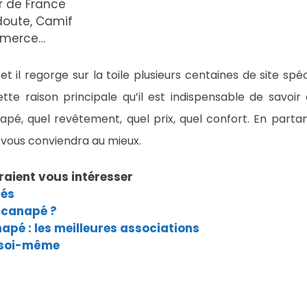
er de France
doute, Camif
mmerce…
et il regorge sur la toile plusieurs centaines de site spéci
ette raison principale qu’il est indispensable de savoir
apé, quel revêtement, quel prix, quel confort. En partan
 vous conviendra au mieux.
raient vous intéresser
pés
 canapé ?
apé : les meilleures associations
 soi-même