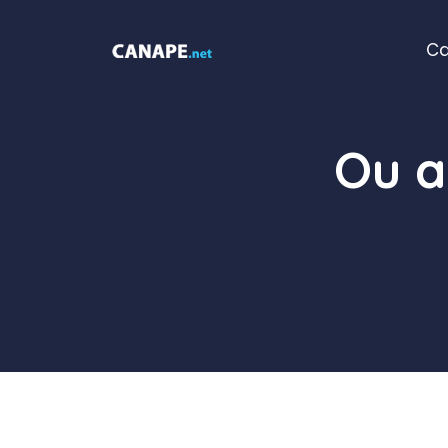
Aller
au
C
contenu
Ou a