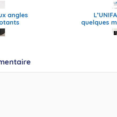
ux angles
L’UNIFA
otants
quelques m
mentaire