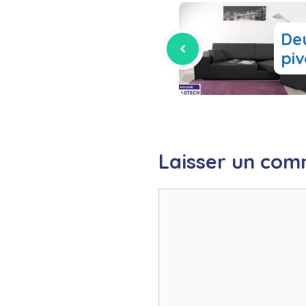
De
piv
Laisser un com
Commentaire