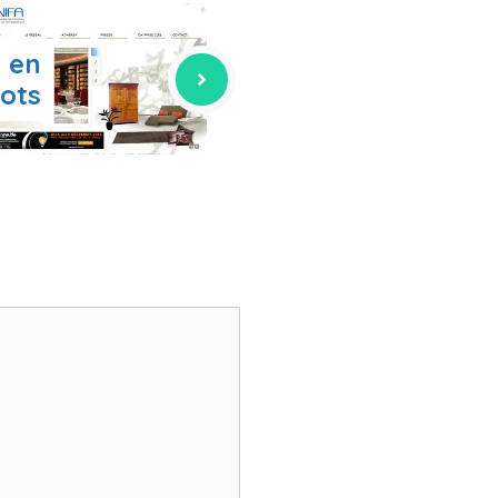
 en
ots