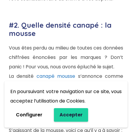
#2. Quelle densité canapé : la
mousse
Vous êtes perdu au milieu de toutes ces données
chiffrées énoncées par les marques ? Don’t
panic ! Pour vous, nous avons épluché le sujet.
La densité
canapé mousse
s’annonce comme
une valeur unique qui sert à différencier les
En poursuivant votre navigation sur ce site, vous
variétés de mousse. Selon la zone du canapé
acceptez l’utilisation de Cookies.
ciblée (
accoudoirs, siège, dossier
), la nature
du rembourrage va automatiquement varier.
Configurer
Accepter
S’agissant de la mousse, voici ce qu’il y a à savoir :