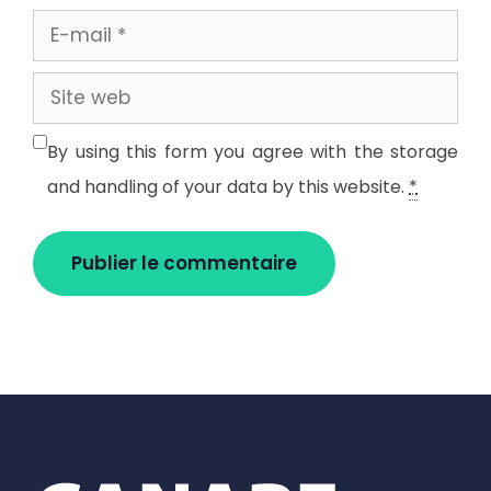
E-
mail
Site
web
By using this form you agree with the storage
and handling of your data by this website.
*