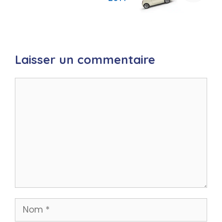
Laisser un commentaire
Commentaire
Nom