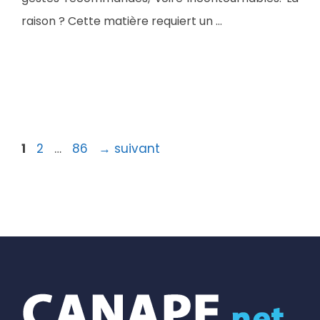
raison ? Cette matière requiert un …
Page
Page
Page
1
2
…
86
→
suivant