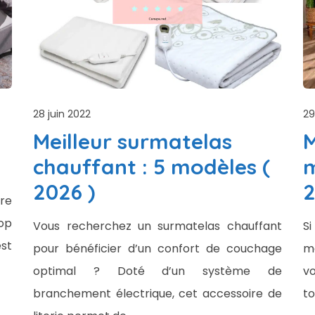
28 juin 2022
29
Meilleur surmatelas
M
chauffant : 5 modèles (
m
2026 )
re
op
Vous recherchez un surmatelas chauffant
S
est
pour bénéficier d’un confort de couchage
ma
optimal ? Doté d’un système de
v
branchement électrique, cet accessoire de
to