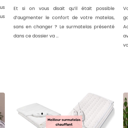
us
Et si on vous disait qu’il était possible
V
us
d’augmenter le confort de votre matelas,
g
sans en changer ? Le surmatelas présenté
A
dans ce dossier va …
av
vo