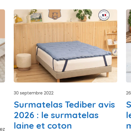
30 septembre 2022
26
Surmatelas Tediber avis
S
2026 : le surmatelas
l
laine et coton
m
ez