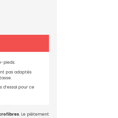
e-pieds.
ont pas adaptés
tasse.
ts d’essai pour ce
crofibres
. Le piètement