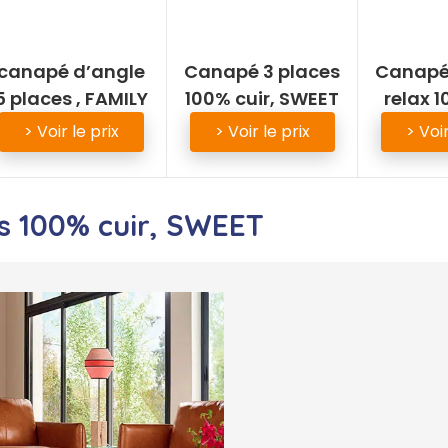
canapé d’angle
Canapé 3 places
Canapé 
5 places , FAMILY
100% cuir, SWEET
relax 1
> Voir le prix
> Voir le prix
> Voir
s 100% cuir, SWEET