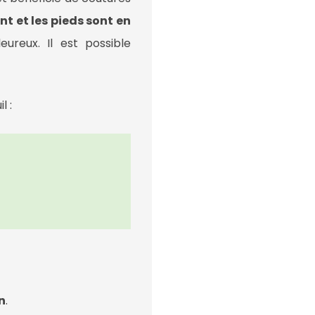
nt et les pieds sont en
ureux. Il est possible
l :
n
.