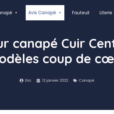
anapé
Avis Canapé
Fauteuil
Literie
ur canapé Cuir Cent
odèles coup de cœ
Eric
12 janvier 2022
Canapé