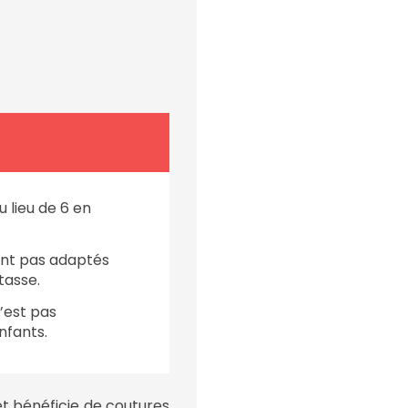
u lieu de 6 en
ont pas adaptés
tasse.
’est pas
enfants.
t bénéficie de coutures