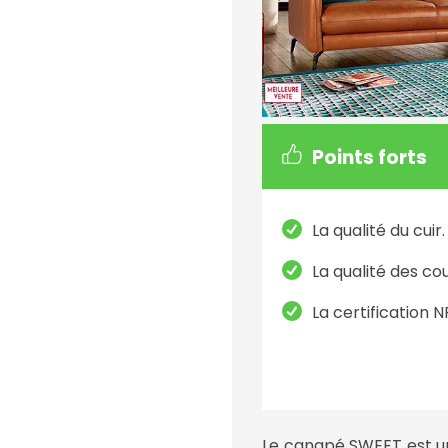
Points forts
La qualité du cuir.
La qualité des co
La certification N
Le canapé SWEET est u