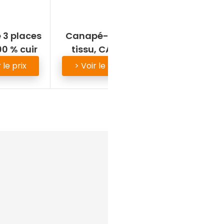
3 places
Canapé-lit en
00 % cuir
tissu, CALVI
 le prix
> Voir le prix