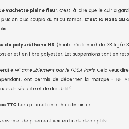
de vachette pleine fleu
r, c’est-à-dire que le cuir a gar
e plus en plus souple au fil du temps.
C’est la Rolls du c
lis.
se de polyuréthane HR
(haute résilience) de 38 kg/m3
ossier est en fibre polyester. Les suspensions sont en res
rtifié
NF ameublement par le FCBA Paris
. Cela veut dir
épendant, ont permis de décerner la marque « NF 
ce, de sécurité et de durabilité.
uros TTC
hors promotion et hors livraison.
ivraison et de paiement voir en fin de descriptifs.