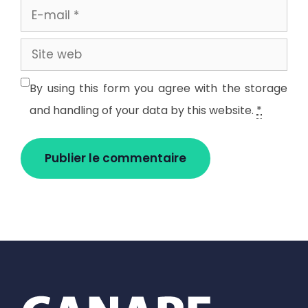
E-
mail
Site
web
By using this form you agree with the storage
and handling of your data by this website.
*