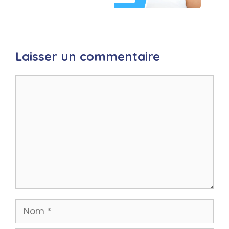
Laisser un commentaire
Commentaire
Nom