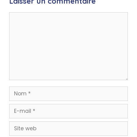
Laisser un commentaire
Commentaire
Nom
E-
mail
Site
web