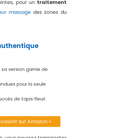
ointes, pour un
traitement
leur massage
des zones du
authentique
 sa version garnie de
vendues pour la seule
succès de tapis fleuri
couvrir sur Amazon »
re, vous pourrez transporter