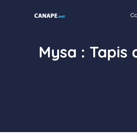
Aller
au
C
contenu
Mysa : Tapis 