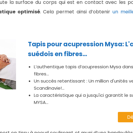
te la surface du corps qui est en contact avec les p
atique optimisé
. Cela permet ainsi d’obtenir
un meil
Tapis pour acupression Mysa: L'
suédois en fibres...
L’authentique tapis d’acupression Mysa dans
fibres...
Un succès retentissant : Un million d'unités 
Scandinavie!...
La caractéristique qui a jusqu'ici garantit le 
MYSA...
Dé
port en tissu à noeud coulissant et muni d’une bandouliè