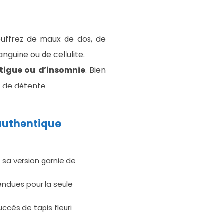
souffrez de maux de dos, de
guine ou de cellulite.
atigue ou d’insomnie
. Bien
s de détente.
authentique
 sa version garnie de
vendues pour la seule
succès de tapis fleuri