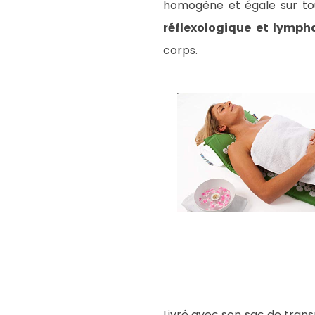
homogène et égale sur tou
réflexologique et lymph
corps.
Livré avec son sac de trans