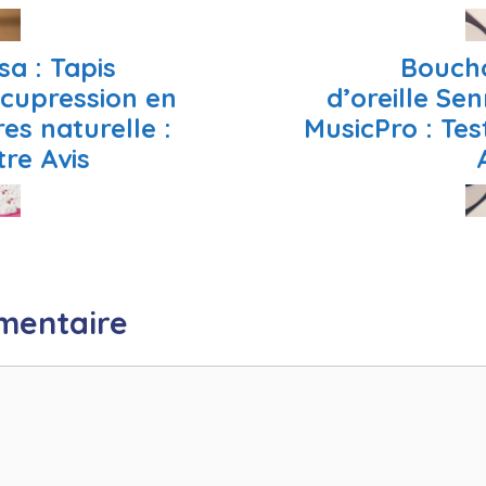
a : Tapis
Bouch
acupression en
d’oreille Se
res naturelle :
MusicPro : Tes
re Avis
mentaire