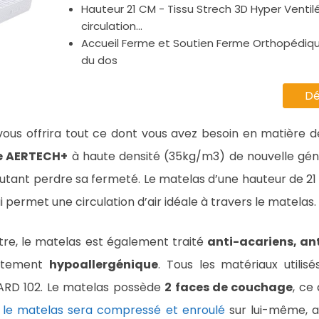
Hauteur 21 CM - Tissu Strech 3D Hyper Ventil
circulation...
Accueil Ferme et Soutien Ferme Orthopédiq
du dos
Dé
ous offrira tout ce dont vous avez besoin en matière d
e AERTECH+
à haute densité (35kg/m3) de nouvelle géné
autant perdre sa fermeté. Le matelas d’une hauteur de 2
i permet une circulation d’air idéale à travers le matelas.
être, le matelas est également traité
anti-acariens, an
lètement
hypoallergénique
. Tous les matériaux utilis
ARD 102. Le matelas possède
2 faces de couchage
, ce
,
le matelas sera compressé et enroulé
sur lui-même, a