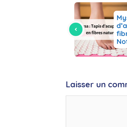
Mys
d’
fib
Not
Laisser un com
Commentaire