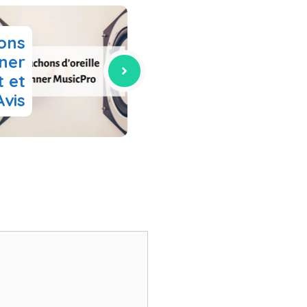
ons
nner
t et
Avis