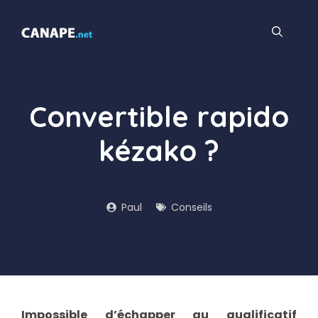
Aller
au
contenu
Convertible rapido
kézako ?
Paul
Conseils
Impossible d’échapper au qualificatif