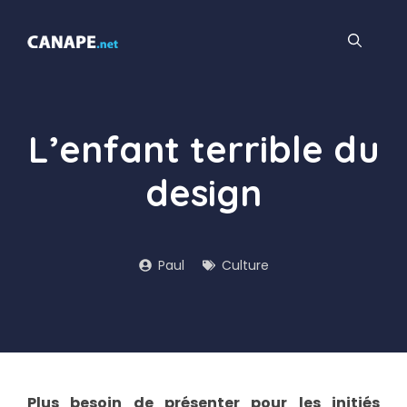
Aller
au
contenu
L’enfant terrible du
design
Paul
Culture
Plus besoin de présenter pour les initiés