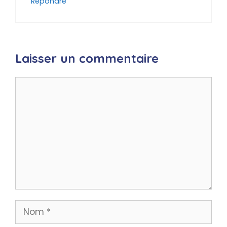
Répondre
Laisser un commentaire
Commentaire
Nom