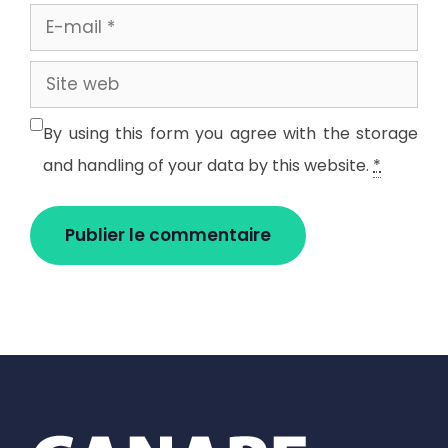
E-
mail
Site
web
By using this form you agree with the storage
and handling of your data by this website.
*