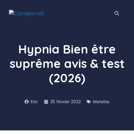
Aller
au
contenu
Hypnia Bien être
suprême avis & test
(2026)
Eric
25 février 2022
Matelas