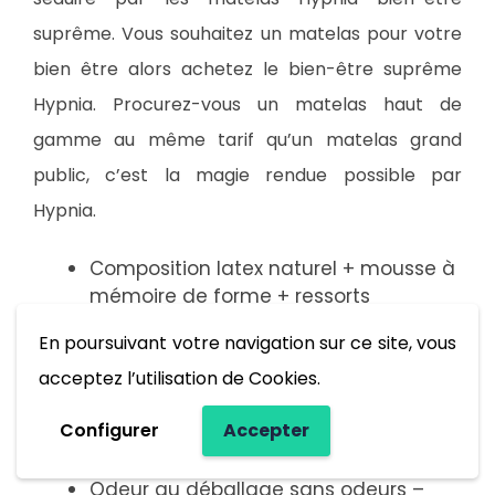
suprême. Vous souhaitez un matelas pour votre
bien être alors achetez le bien-être suprême
Hypnia. Procurez-vous un matelas haut de
gamme au même tarif qu’un matelas grand
public, c’est la magie rendue possible par
Hypnia.
Composition latex naturel + mousse à
mémoire de forme + ressorts
ensachés recouvert de coutil bambou
En poursuivant votre navigation sur ce site, vous
5 étoiles
acceptez l’utilisation de Cookies.
Confort optimal 5 étoiles
Rapport qualité/prix excellent 4,5
Configurer
Accepter
étoiles
Soutien ferme 5 étoiles
Odeur au déballage sans odeurs –