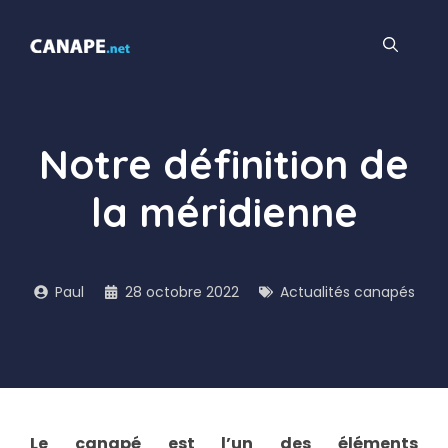
Aller
au
contenu
Notre définition de
la méridienne
Paul
28 octobre 2022
Actualités canapés
Le canapé est l’un des éléments