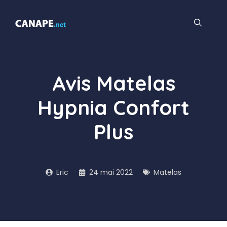
Aller
au
contenu
Avis Matelas
Hypnia Confort
Plus
Eric
24 mai 2022
Matelas