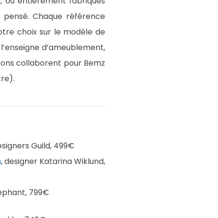
e, ou entièrement fabriqués
ien pensé. Chaque référence
votre choix sur le modèle de
e l’enseigne d’ameublement,
izons collaborent pour Bemz
re).
esigners Guild, 499€
n
, designer Katarina Wiklund,
lephant, 799€