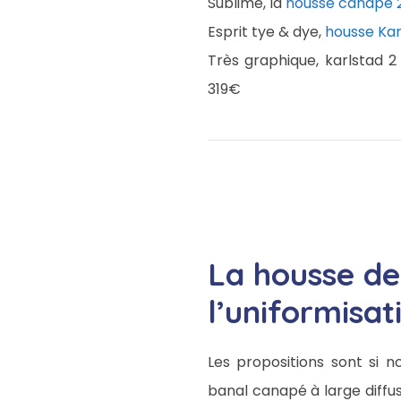
Sublime, la
housse canapé 2
Esprit tye & dye,
housse Kar
Très graphique, karlstad 2
319€
La housse de
l’uniformisat
Les propositions sont si 
banal canapé à large diffus