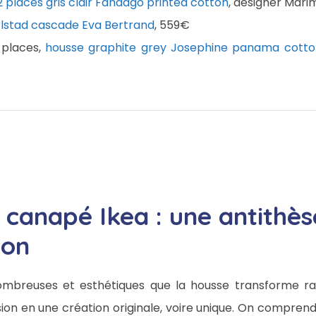
 places gris clair Fandago printed cotton
, designer Mar
lstad cascade Eva Bertrand
, 559€
 places,
housse graphite grey Josephine panama cotto
 canapé Ikea : une antithès
ion
nombreuses et esthétiques que la housse transforme r
ion en une création originale, voire unique. On comprend 