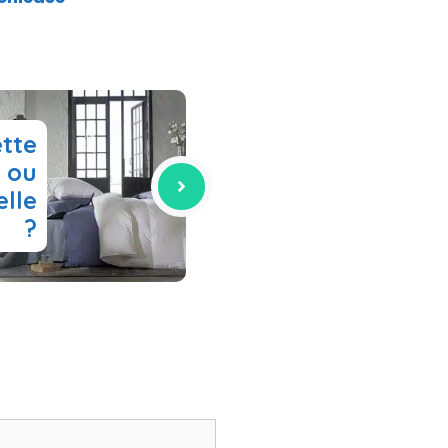
tte
 ou
elle
?