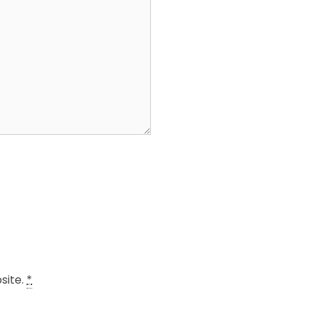
site.
*