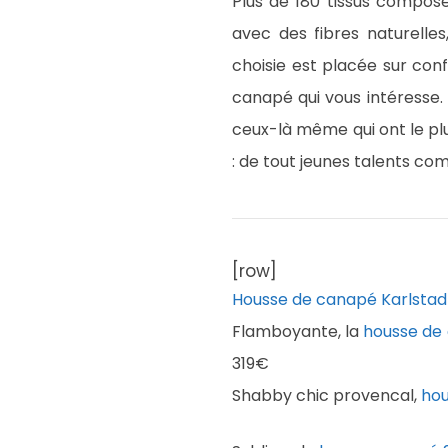
Plus de 180 tissus compose
avec des fibres naturelles
choisie est placée sur conf
canapé qui vous intéresse.
ceux-là même qui ont le pl
: de tout jeunes talents co
[row]
Housse de canapé Karlstad 
Flamboyante, la
housse de
319€
Shabby chic provencal,
hou