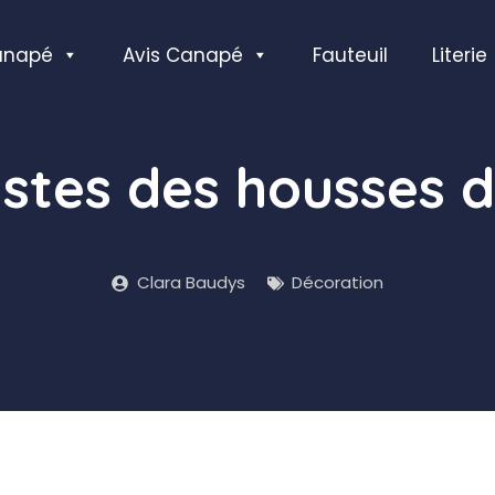
anapé
Avis Canapé
Fauteuil
Literie
istes des housses 
Clara Baudys
Décoration