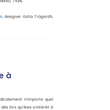
imekko, 749€
n
, designer Göta Trägardh,
e à
adicalement n’importe quel
dès lors qu’Ikea a intérêt à