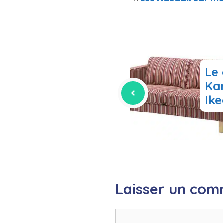
Le
Kar
Ike
Laisser un com
Commentaire