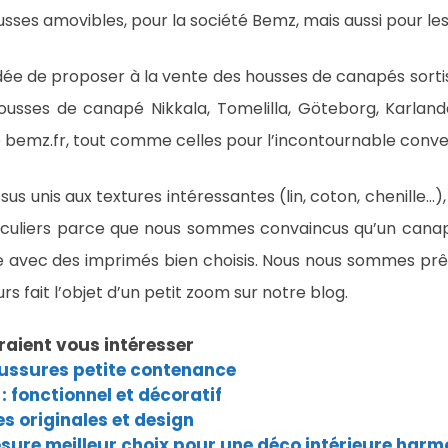
sses amovibles, pour la société Bemz, mais aussi pour les 
dée de proposer à la vente des housses de canapés sortis
usses de canapé Nikkala, Tomelilla, Göteborg, Karland
te bemz.fr, tout comme celles pour l’incontournable conve
sus unis aux textures intéressantes (lin, coton, chenille…),
iculiers parce que nous sommes convaincus qu’un canap
e avec des imprimés bien choisis. Nous nous sommes prê
eurs fait l’objet d’un petit zoom sur notre blog.
raient vous intéresser
ussures petite contenance
: fonctionnel et décoratif
s originales et design
sure meilleur choix pour une déco intérieure har