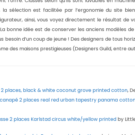
nt l’offre. Classés selon qu’ils sont lavables en machin
, la sélection est facilitée par l’ergonomie du site b
igurateur, ainsi, vous voyez directement le résultat de 
 La bonne idée est de conserver les anciens modèles d
us besoin d’un coup de jeune ! Des designers de tous hor
mme des maisons prestigieuses (Designers Guild, entre aut
2 places, black & white coconut grove printed cotton
, D
 canapé 2 places real red urban tapestry panama cotto
sse 2 places Karlstad circus white/yellow printed
by Litt