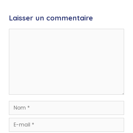
Laisser un commentaire
Commentaire
Nom
E-
mail