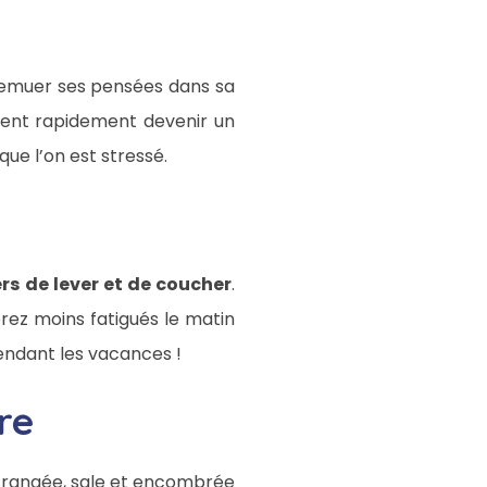
 remuer ses pensées dans sa
euvent rapidement devenir un
sque l’on est stressé.
ers de lever et de coucher
.
erez moins fatigués le matin
endant les vacances !
re
l rangée, sale et encombrée