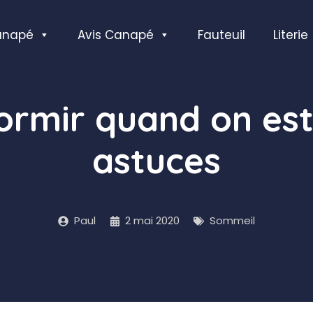
anapé
Avis Canapé
Fauteuil
Literie
mir quand on est 
astuces
Paul
2 mai 2020
Sommeil