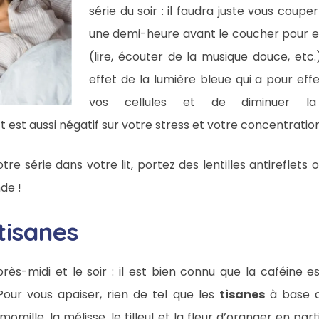
série du soir : il faudra juste vous coup
une demi-heure avant le coucher pour e
(lire, écouter de la musique douce, etc.
effet de la lumière bleue qui a pour eff
vos cellules et de diminuer la 
est aussi négatif sur votre stress et votre concentration
tre série dans votre lit, portez des lentilles antireflets
de !
tisanes
rès-midi et le soir : il est bien connu que la caféine e
 Pour vous apaiser, rien de tel que les
tisanes
à base de
amomille, la mélisse, le tilleul et la fleur d’oranger en pa