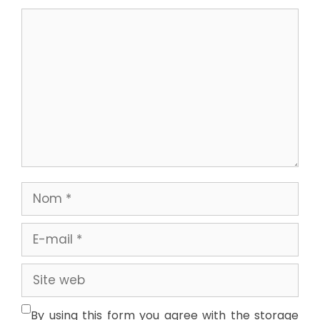
Commentaire
Nom
E-
mail
Site
web
By using this form you agree with the storage