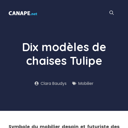
Aller
au
contenu
Dix modèles de
chaises Tulipe
Clara Baudys
Mobilier
Symbole du mobilier desgin et futuriste des