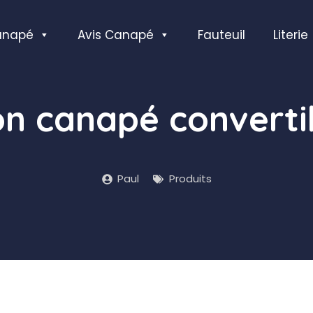
anapé
Avis Canapé
Fauteuil
Literie
son canapé converti
Paul
Produits