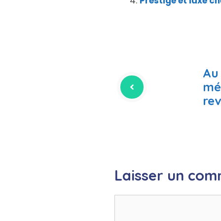
Prestige et luxe c
Au 
mé
rev
Laisser un com
Commentaire