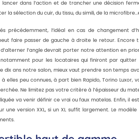
ancer dans l’action et de trancher une décision ferme 
 la sélection du cuir, du tissu, du simili, de la microfibre…
vés précédemment, l’idéal en cas de changement d’h
 peut faire passer de gauche à droite le retour. Encore
 d’alterner l’angle devrait porter notre attention en prio
 notamment pour les locataires qui finiront par quitter 
 dix ans notre salon, mieux vaut prendre son temps avan
à elles peu connues, à part bien Rapido, Torino Luxor, v
cherchée. Ne limitez pas votre critère à l’épaisseur du m
quée va venir définir ce vrai ou faux matelas. Enfin, il es
r une version XXL, si un XL suffit largement. Le modèle
ments.
ertible haut de gamme