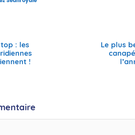
hez Seanroyale
top : les
Le plus b
ridiennes
canapé
iennent !
l’an
mentaire