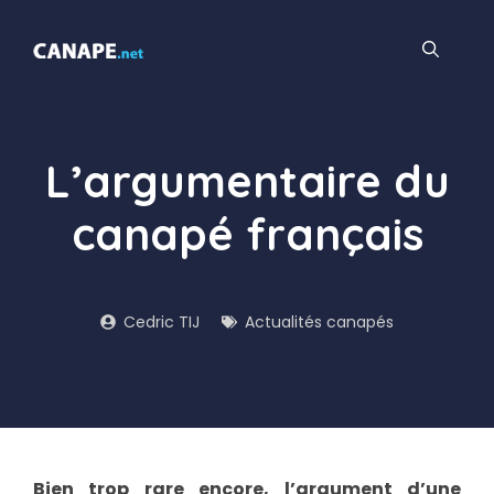
Aller
au
contenu
L’argumentaire du
canapé français
Cedric TIJ
Actualités canapés
Bien trop rare encore, l’argument d’une