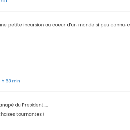
 min
 une petite incursion au coeur d’un monde si peu connu, 
13 h 58 min
anapé du President…..
chaises tournantes !