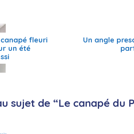
canapé fleuri
Un angle pres
ur un été
par
ssi
 au sujet de “Le canapé du 