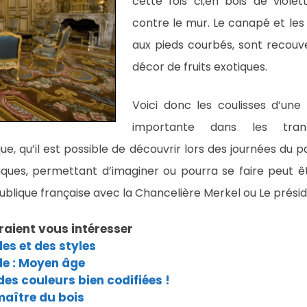
cette fois ci,en bois de viol
contre le mur. Le canapé et les f
aux pieds courbés, sont recouv
décor de fruits exotiques.
Voici donc les coulisses d’un
importante dans les tran
que, qu’il est possible de découvrir lors des journées du
riques, permettant d’imaginer ou pourra se faire peut 
publique française avec la Chancelière Merkel ou Le prés
raient vous intéresser
es et des styles
le : Moyen âge
 des couleurs bien codifiées !
maître du bois