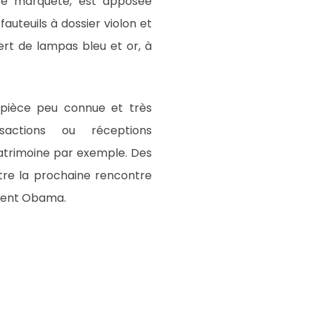
ette marqueté, est apposée
auteuils à dossier violon et
ert de lampas bleu et or, à
e pièce peu connue et très
sactions ou réceptions
 patrimoine par exemple. Des
être la prochaine rencontre
ident Obama.