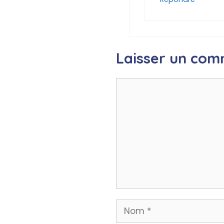
Laisser un com
Commentaire
Nom