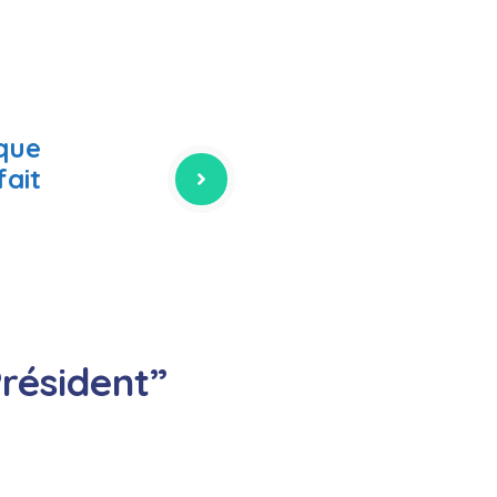
que
fait
Président”