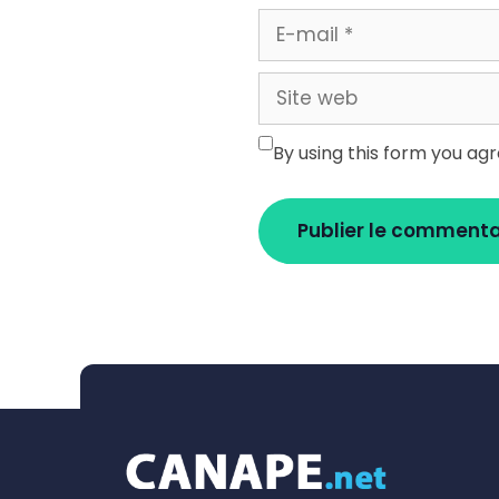
E-
mail
Site
web
By using this form you ag