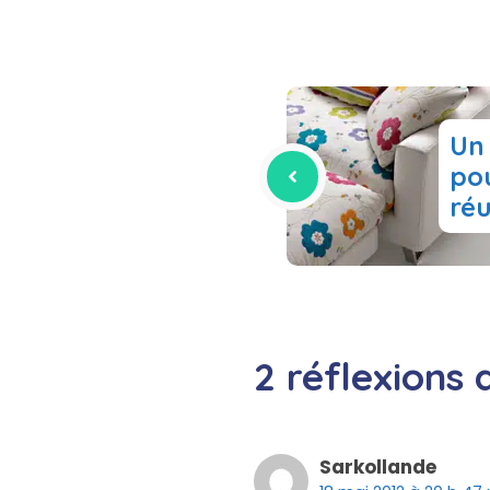
Un 
po
réu
2 réflexions
Sarkollande