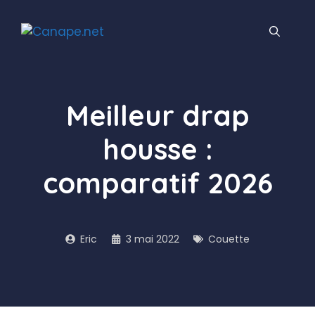
Aller
au
contenu
Meilleur drap
housse :
comparatif 2026
Eric
3 mai 2022
Couette