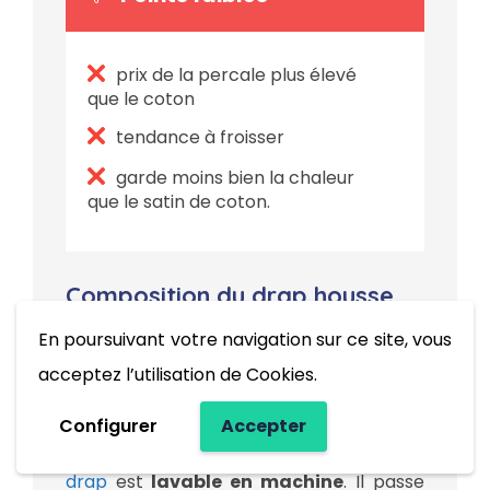
prix de la percale plus élevé
que le coton
tendance à froisser
garde moins bien la chaleur
que le satin de coton.
Composition du drap housse
Kipli
En poursuivant votre navigation sur ce site, vous
acceptez l’utilisation de Cookies.
Le drap housse Kipli est réalisé en
percale de coton
. Cette matière réunit
Configurer
Accepter
douceur et facilité d’entretien puisque le
drap
est
lavable en machine
. Il passe