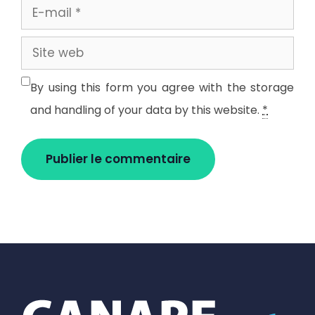
E-
mail
Site
web
By using this form you agree with the storage
and handling of your data by this website.
*