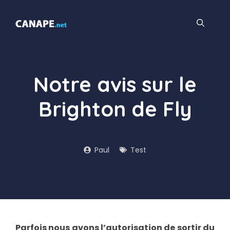
Aller
au
contenu
Notre avis sur le
Brighton de Fly
Paul
Test
Parfois nous avons l’autorisation de sortir du