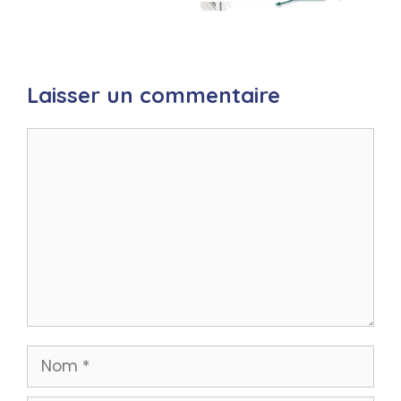
Laisser un commentaire
Commentaire
Nom