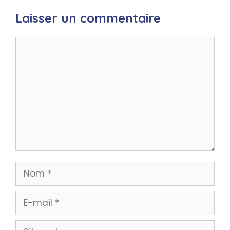
Laisser un commentaire
Commentaire
Nom
E-
mail
Site