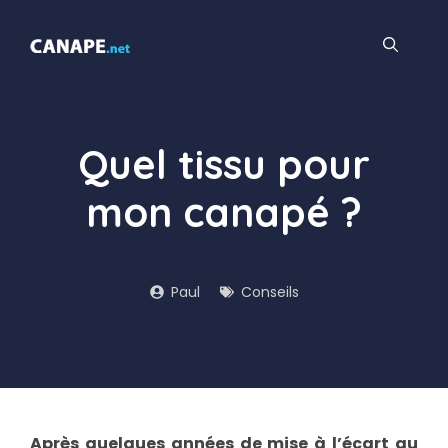
Aller
au
contenu
Quel tissu pour
mon canapé ?
Paul
Conseils
Après quelques années de mise à l’écart au