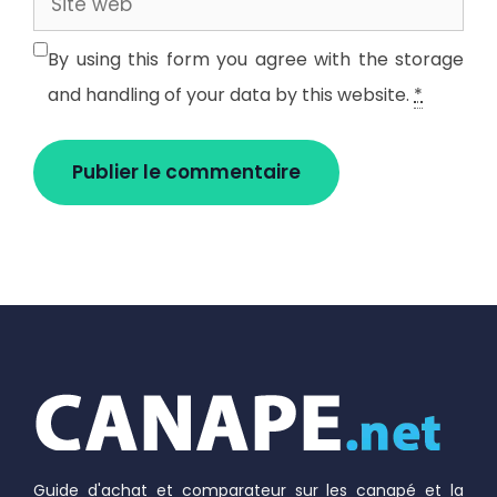
web
By using this form you agree with the storage
and handling of your data by this website.
*
Guide d'achat et comparateur sur les canapé et la