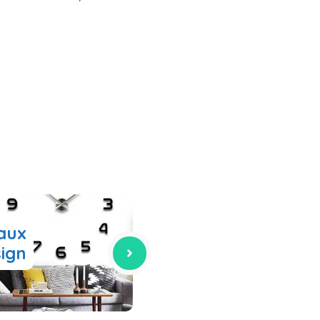
aux
sign