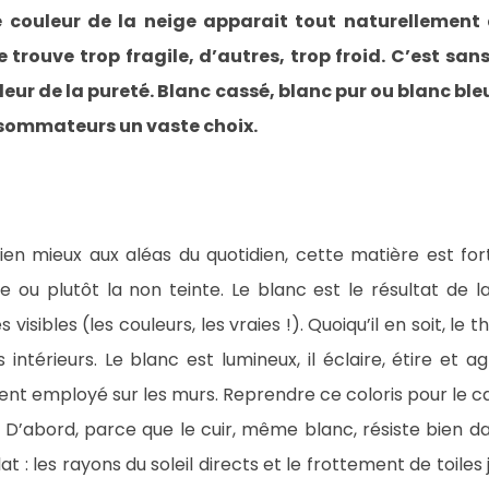
e couleur de la neige apparait tout naturellement
 trouve trop fragile, d’autres, trop froid. C’est sa
leur de la pureté. Blanc cassé, blanc pur ou blanc b
onsommateurs un vaste choix.
ien mieux aux aléas du quotidien, cette matière est fort
nte ou plutôt la non teinte. Le blanc est le résultat de
 visibles (les couleurs, les vraies !). Quoiqu’il en soit, 
 intérieurs. Le blanc est lumineux, il éclaire, étire et ag
souvent employé sur les murs. Reprendre ce coloris pour le 
r. D’abord, parce que le cuir, même blanc, résiste bien 
t : les rayons du soleil directs et le frottement de toile