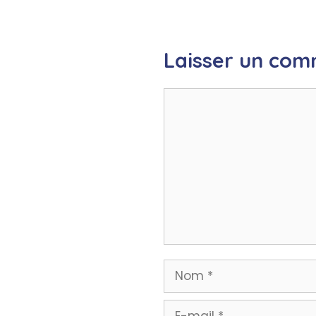
Laisser un com
Commentaire
Nom
E-