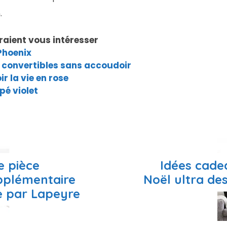
.
raient vous intéresser
Phoenix
 convertibles sans accoudoir
r la vie en rose
pé violet
e pièce
Idées cade
pplémentaire
Noël ultra de
e par Lapeyre