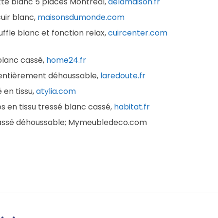
te blanc 5 places Montréal,
delamaison.fr
uir blanc,
maisonsdumonde.com
ffle blanc et fonction relax,
cuircenter.com
 blanc cassé,
home24.fr
 entièrement déhoussable,
laredoute.fr
en tissu,
atylia.com
 en tissu tressé blanc cassé,
habitat.fr
c cassé déhoussable; Mymeubledeco.com