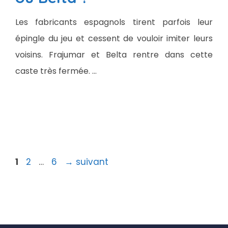
Les fabricants espagnols tirent parfois leur
épingle du jeu et cessent de vouloir imiter leurs
voisins. Frajumar et Belta rentre dans cette
caste très fermée. …
Page
Page
Page
1
2
…
6
→
suivant