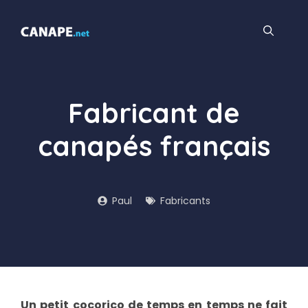
Aller
au
contenu
Fabricant de
canapés français
Paul
Fabricants
Un petit cocorico de temps en temps ne fait