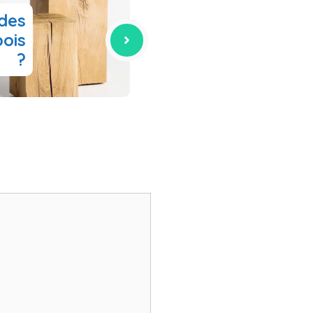
 des
ois
?