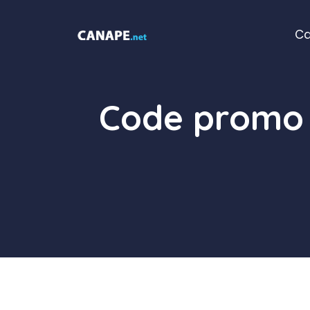
Aller
au
C
contenu
Code promo 