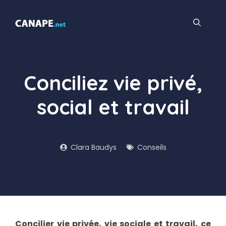
Aller
au
contenu
Conciliez vie privé,
social et travail
Clara Baudys
Conseils
Concilier vie privée, vie sociale et travail, ce