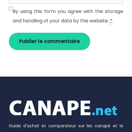
web
By using this form you agree with the storage
and handling of your data by this website.
*
Guide d'achat et comparateur sur les canapé et la