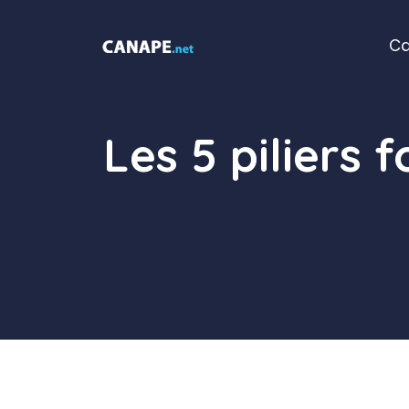
Aller
au
C
contenu
Les 5 piliers