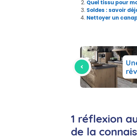
Quel tissu pour m
Soldes : savoir dé
Nettoyer un canap
Une
rê
1 réflexion a
de la connai