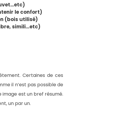
uvet…etc)
enir le confort)
n (bois utilisé)
ibre, simili…etc)
vêtement. Certaines de ces
mme il n’est pas possible de
e image est un bref résumé.
nt, un par un.