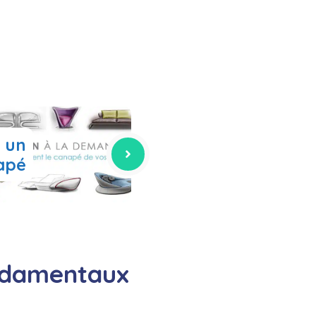
 un
apé
fondamentaux