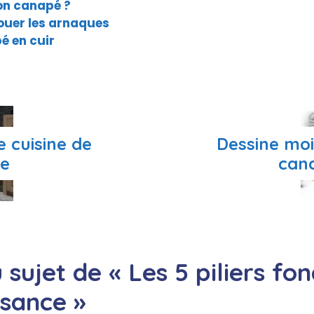
on canapé ?
jouer les arnaques
é en cuir
 cuisine de
Dessine moi
ve
can
u sujet de « Les 5 piliers 
ssance »