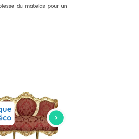
uplesse du matelas pour un
que
déco