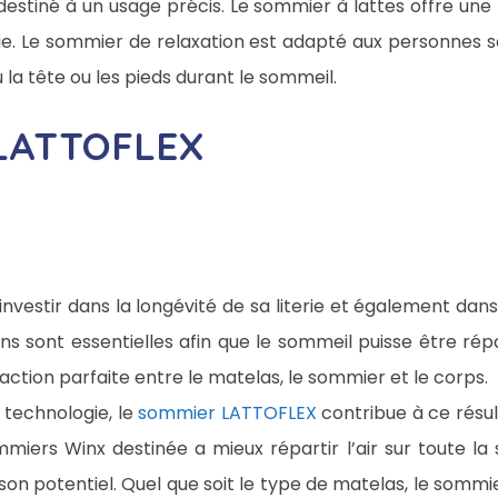
estiné à un usage précis. Le sommier à lattes offre un
vie. Le sommier de relaxation est adapté aux personnes 
u la tête ou les pieds durant le sommeil.
 LATTOFLEX
nvestir dans la longévité de sa literie et également dan
ons sont essentielles afin que le sommeil puisse être ré
raction parfaite entre le matelas, le sommier et le corps.
 technologie, le
sommier LATTOFLEX
contribue à ce résult
ers Winx destinée a mieux répartir l’air sur toute la
de son potentiel. Quel que soit le type de matelas, le som