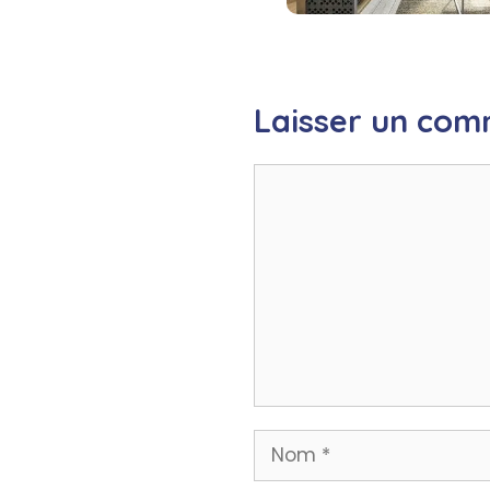
Laisser un com
Commentaire
Nom