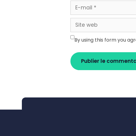
E-
mail
Site
web
By using this form you ag