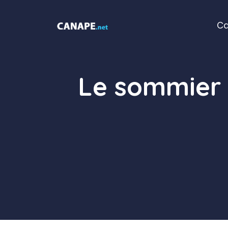
Aller
au
C
contenu
Le sommier 