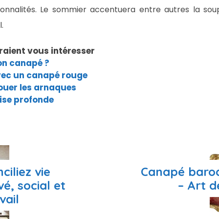
tionnalités. Le sommier accentuera entre autres la so
.
raient vous intéresser
on canapé ?
vec un canapé rouge
jouer les arnaques
ise profonde
ciliez vie
Canapé baro
vé, social et
– Art 
vail