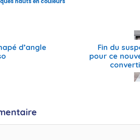
oques hauts en couleurs
napé d’angle
Fin du susp
so
pour ce nouv
convert
mentaire