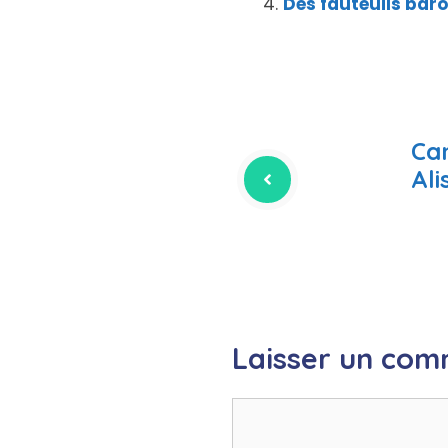
Des fauteuils bar
Ca
Ali
Laisser un com
Commentaire