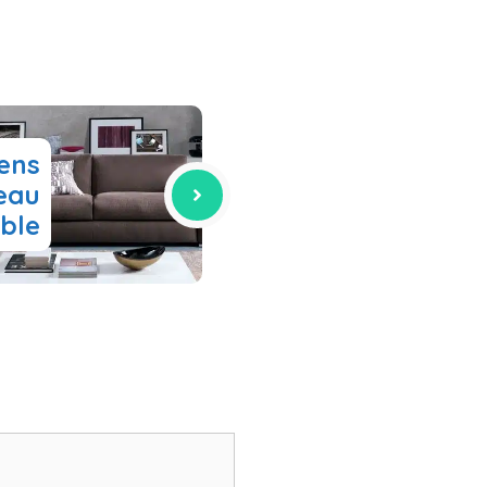
ens
eau
ible