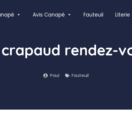
anapé
Avis Canapé
Fauteuil
Literie
l crapaud rendez-v
Paul
Fauteuil