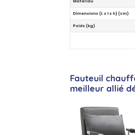
Matériau
Dimensions (L x l x h) (cm)
Poids (kg)
Fauteuil chauff
meilleur allié d