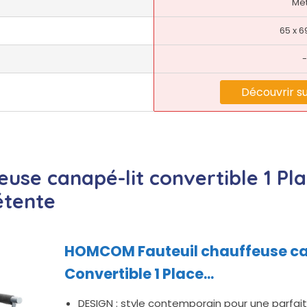
Mét
65 x 6
-
Découvrir s
euse canapé-lit convertible 1 P
étente
HOMCOM Fauteuil chauffeuse ca
Convertible 1 Place...
DESIGN : style contemporain pour une parfai