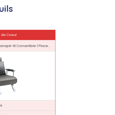
ils
 de Coeur
apé-lit Convertible 1 Place...
is