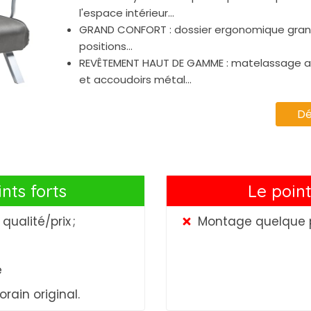
l'espace intérieur...
GRAND CONFORT : dossier ergonomique grand
positions...
REVÊTEMENT HAUT DE GAMME : matelassage a
et accoudoirs métal...
Dé
nts forts
Le point
qualité/prix ;
Montage quelque p
e
ain original.