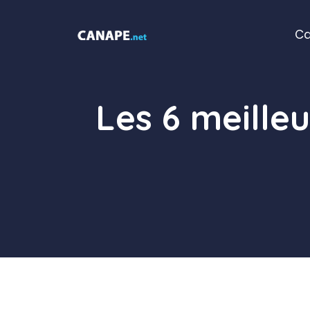
Aller
au
C
contenu
Les 6 meilleu