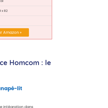
al
9 x 82
ur Amazon »
lace Homcom : le
napé-lit
te intégration dans