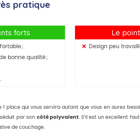
rès pratique
nts forts
Le point
fortable ;
Design peu travaill
de bonne qualité ;
.
le 1 place qui vous servira autant que vous en aurez beso
séduit par son
côté polyvalent
. S’il est un excellent fau
ative de couchage.