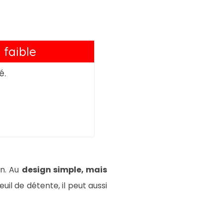
 faible
é.
in. Au
design simple, mais
teuil de détente, il peut aussi