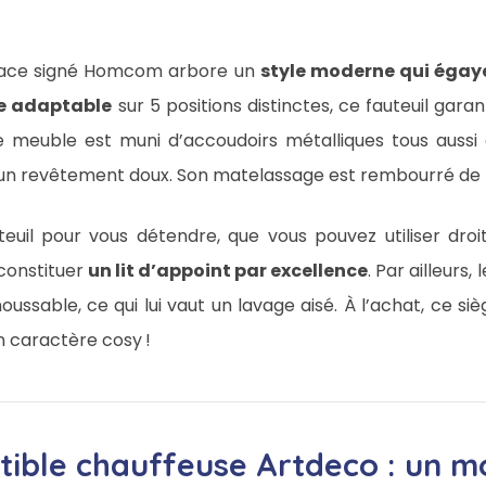
 place signé Homcom arbore un
style moderne qui égaye
e adaptable
sur 5 positions distinctes, ce fauteuil gara
e meuble est muni d’accoudoirs métalliques tous aussi 
d’un revêtement doux. Son matelassage est rembourré de 
teuil pour vous détendre, que vous pouvez utiliser droi
 constituer
un lit d’appoint par excellence
. Par ailleurs
oussable, ce qui lui vaut un lavage aisé. À l’achat, ce siè
on caractère cosy !
tible chauffeuse Artdeco : un mo