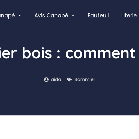
anapé
Avis Canapé
Fauteuil
Literie
r bois : comment 
aida
Sommier