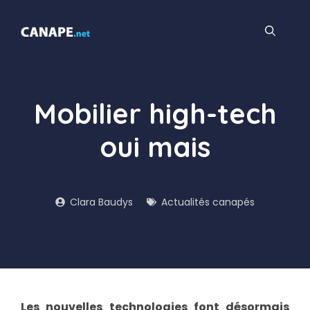
Aller
au
contenu
Mobilier high-tech
oui mais
Clara Baudys
Actualités canapés
Les nouvelles technologies font désormais