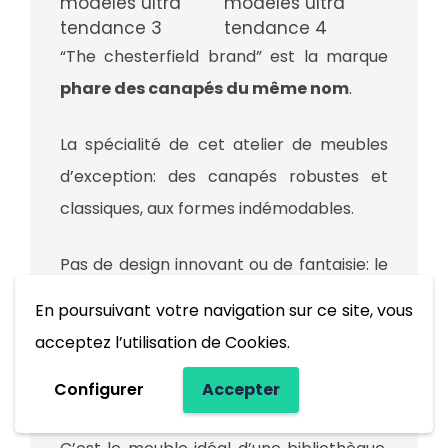
“The chesterfield brand” est la marque
phare des canapés du même nom
.
La spécialité de cet atelier de meubles
d’exception: des canapés robustes et
classiques, aux formes indémodables.
Pas de design innovant ou de fantaisie: le
look vintage du Chesterfield s’adapte à
En poursuivant votre navigation sur ce site, vous
tous les intérieurs et donne aussitôt une
acceptez l’utilisation de Cookies.
atmosphère de salon cuir haut de
Configurer
Accepter
gamme.