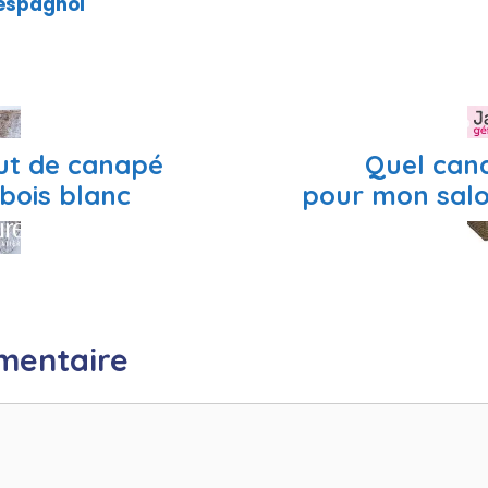
 espagnol
ut de canapé
Quel can
bois blanc
pour mon salo
mentaire