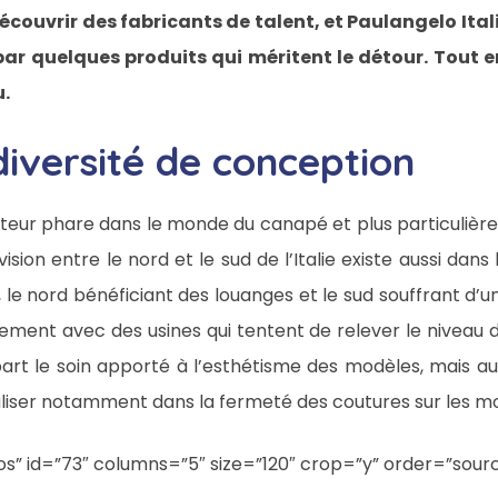
couvrir des fabricants de talent, et Paulangelo Ital
e par quelques produits qui méritent le détour. Tout e
u.
iversité de conception
teur phare dans le monde du canapé et plus particulièreme
ision entre le nord et le sud de l’Italie existe aussi dans 
 le nord bénéficiant des louanges et le sud souffrant d’
cement avec des usines qui tentent de relever le niveau d
t le soin apporté à l’esthétisme des modèles, mais aussi 
éaliser notamment dans la fermeté des coutures sur les m
” id=”73″ columns=”5″ size=”120″ crop=”y” order=”sour