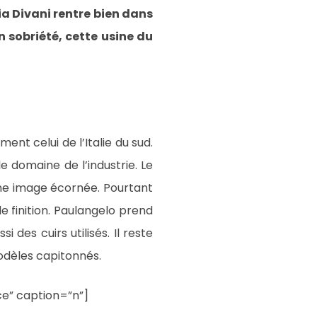
ia Divani rentre bien dans
n sobriété, cette usine du
nt celui de l’Italie du sud.
le domaine de l’industrie. Le
une image écornée. Pourtant
e finition. Paulangelo prend
des cuirs utilisés. Il reste
odèles capitonnés.
ce” caption=”n”]