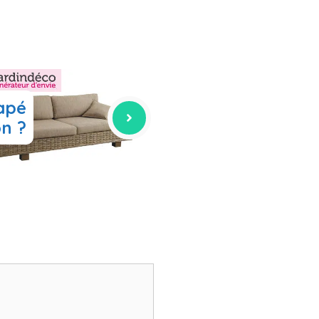
apé
n ?