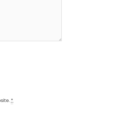
site.
*