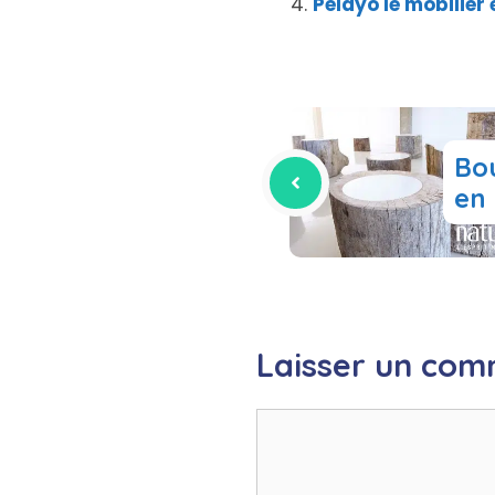
Pelayo le mobilier
Bo
en 
Laisser un com
Commentaire