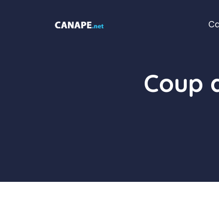
Aller
au
C
contenu
Coup 