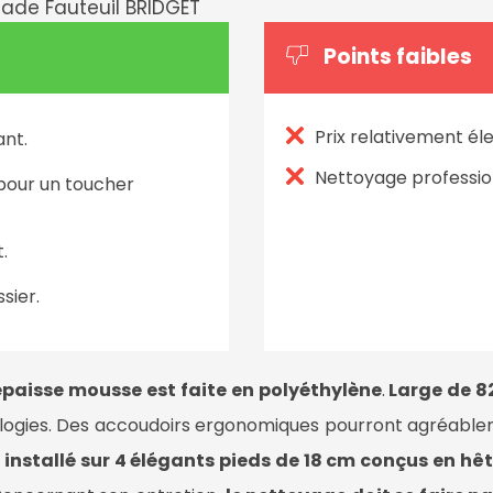
Points faibles
Prix relativement él
ant.
Nettoyage professi
 pour un toucher
t.
sier.
épaisse mousse est faite en polyéthylène
.
Large de 8
logies. Des accoudoirs ergonomiques pourront agréableme
t
installé sur 4 élégants pieds de 18 cm conçus en hêt