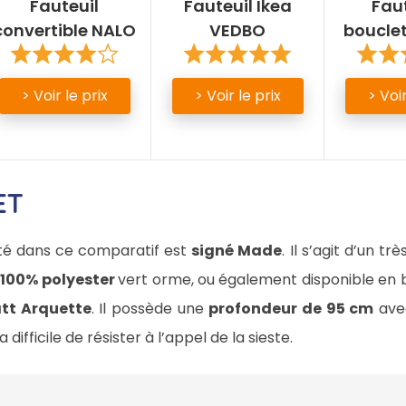
Fauteuil
Fauteuil Ikea
Fau
convertible NALO
VEDBO
boucle
> Voir le prix
> Voir le prix
> Voir
ET
té dans ce comparatif est
signé Made
. Il s’agit d’un tr
s 100% polyester
vert orme, ou également disponible en b
att Arquette
. Il possède une
profondeur de 95 cm
avec
era difficile de résister à l’appel de la sieste.