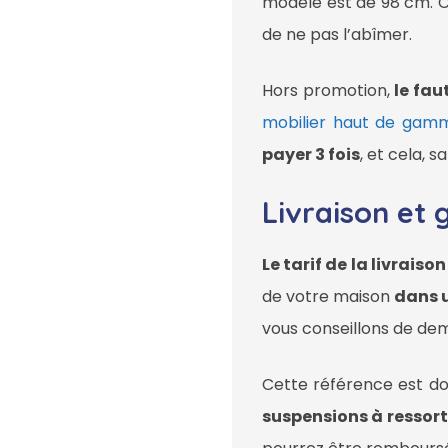
modèle est de 98 cm. 
de ne pas l’abîmer.
Hors promotion,
le fau
mobilier haut de gam
payer 3 fois
, et cela, 
Livraison et 
Le tarif de la livrais
de votre maison
dans u
vous conseillons de dem
Cette référence est d
suspensions à ressort