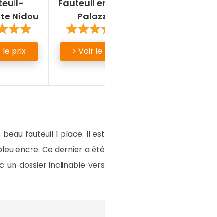
teuil-
Fauteuil en tissu
Fauteuil vinta
tte Nidou
Palazzo
JOYCE
 le prix
> Voir le prix
> Voir le prix
ès beau fauteuil 1 place. Il est
leu encre. Ce dernier a été
 un dossier inclinable vers