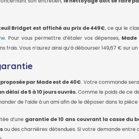
Concernant son entretien,
le nettoyage doit se faire p
teuil Bridget est affiché au prix de 449€
, ce qui le cl
me.
Pour vous permettre d’étaler vos dépenses,
Made o
sans frais. Vous n’aurez ainsi qu’à débourser 149,67 € sur u
garantie
on proposée par Made est de 40€
. Votre commande sera
n délai de 5 à 10 jours ouvrés.
Comme le poids de ce de
ander de l’aide à un ami afin de le déposer dans la pièce 
otée d’une
garantie de 10 ans
couvrant la casse du bo
s
ou des charnières détendues. Si votre demande entre da