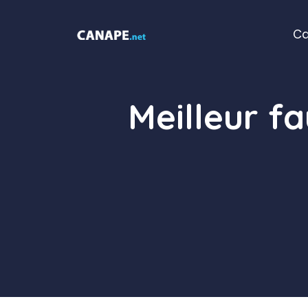
Aller
au
C
contenu
Meilleur fa