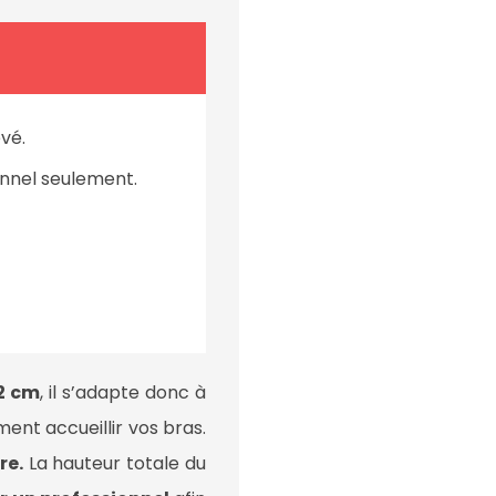
evé.
onnel seulement.
2 cm
, il s’adapte donc à
nt accueillir vos bras.
re.
La hauteur totale du