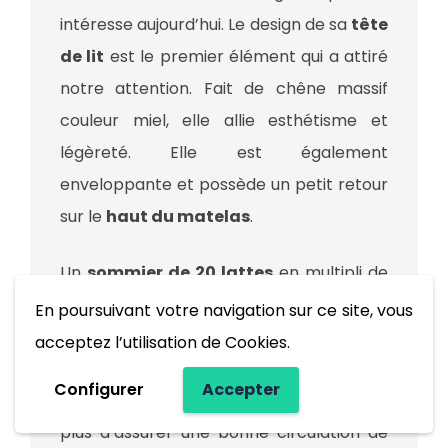
intéresse aujourd’hui. Le design de sa
tête
de lit
est le premier élément qui a attiré
notre attention. Fait de chêne massif
couleur miel, elle allie esthétisme et
légèreté. Elle est également
enveloppante et possède un petit retour
sur le
haut du matelas
.
Un
sommier de 20 lattes
en multipli de
bouleau va venir soutenir votre matelas
En poursuivant votre navigation sur ce site, vous
tout en lui assurant une excellente
acceptez l’utilisation de Cookies.
respirabilité. Le lit Radiant d’Eve est
Configurer
Accepter
perché sur des pieds de 18 cm de haut. En
plus d’assurer une bonne circulation de