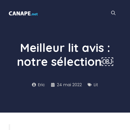
Aller
au
contenu
Meilleur lit avis :
notre sélection￼
Eric
24 mai 2022
Lit