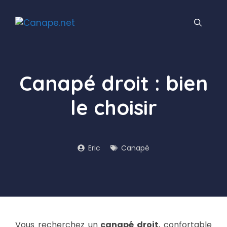
Aller
au
contenu
Canapé droit : bien
le choisir
Eric
Canapé
Vous recherchez un
canapé droit
, confortable